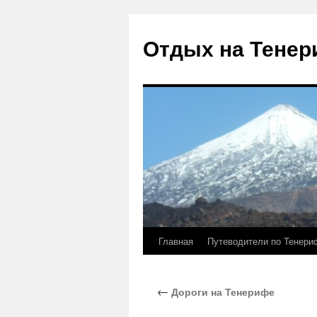
Отдых на Тене
Главная
Путеводители по Тенери
Перейти
к
←
Дороги на Тенерифе
содержимому