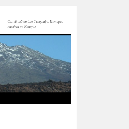
Семейный отдых Тенерифе. История
поездки на Канары.