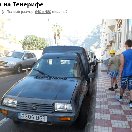
а на Тенерифе
013
|
Полный размер:
640 × 480
пикселей