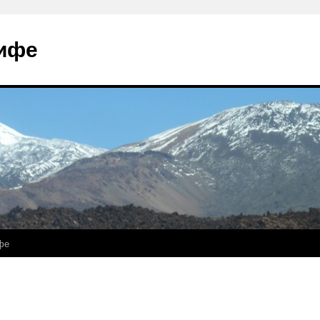
рифе
фе