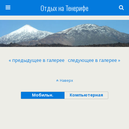
Отдых на Тенерифе
« предыдущее в галерее
следующее в галерее »
Наверх
Мобильн.
Компьютерная