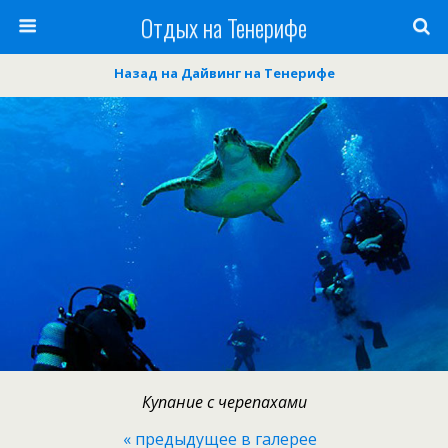
Отдых на Тенерифе
Назад на Дайвинг на Тенерифе
Купание с черепахами
« предыдущее в галерее